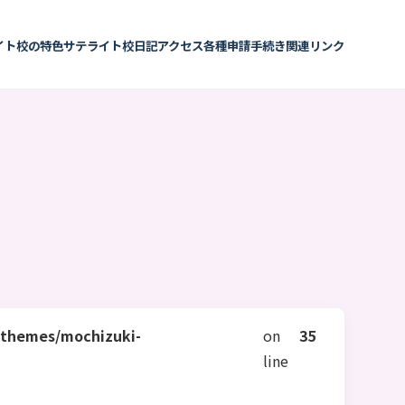
イト校の特色
サテライト校日記
アクセス
各種申請手続き
関連リンク
/themes/mochizuki-
on
35
line