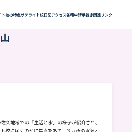
イト校の特色
サテライト校日記
アクセス
各種申請手続き
関連リンク
科山
の佐久地域での「生活と水」の様子が紹介され、
イト校に届くのかに焦点をあて、３カ所の水源と