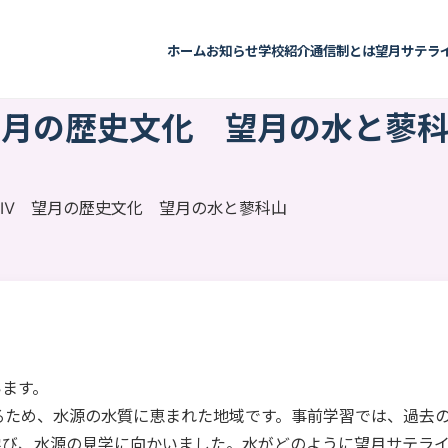
ホーム
お知らせ
学校紹介
通信制とは
望月サテラ
望月の歴史文化 望月の水と蓼
Ⅳ 望月の歴史文化 望月の水と蓼科山
います。
るため、水源の水質に恵まれた地域です。事前学習では、過去
学び、水源の見学に向かいました。水がどのように望月サテラ